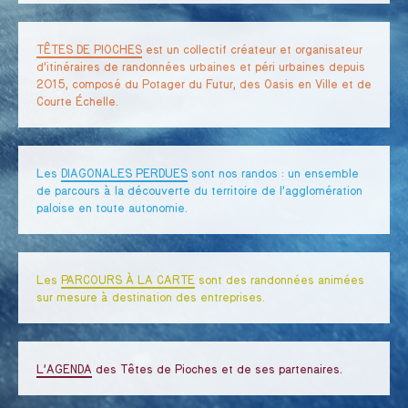
TÊTES DE PIOCHES
est un collectif créateur et organisateur
d'itinéraires de randonnées urbaines et péri urbaines depuis
2015, composé du Potager du Futur, des Oasis en Ville et de
Courte Échelle.
Les
DIAGONALES PERDUES
sont nos randos : un ensemble
de parcours à la découverte du territoire de l’agglomération
paloise en toute autonomie.
Les
PARCOURS À LA CARTE
sont des randonnées animées
sur mesure à destination des entreprises.
L’AGENDA
des Têtes de Pioches et de ses partenaires.